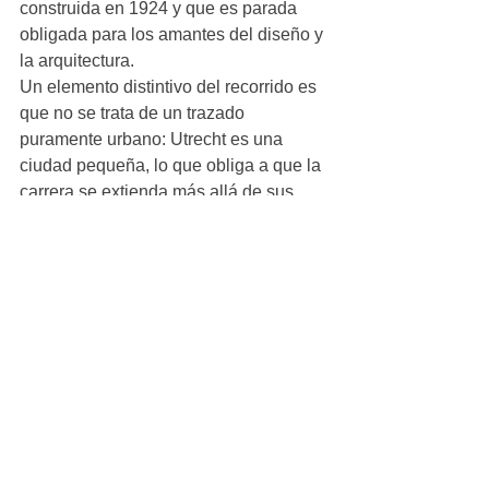
construida en 1924 y que es parada 
obligada para los amantes del diseño y 
la arquitectura.
Un elemento distintivo del recorrido es 
que no se trata de un trazado 
puramente urbano: Utrecht es una 
ciudad pequeña, lo que obliga a que la 
carrera se extienda más allá de sus 
límites para cubrir los 42 kilómetros, 
atravesando pequeños pueblos 
aledaños como Houten y Lunetten, así 
como preciosas campiñas verdes, muy 
características del paisaje holandés. 
Este toque rural le da al evento una 
estampa especial que, al menos en mi 
caso, me encantó.
Como aspectos a mejorar -porque 
siempre las cosas se pueden hacer 