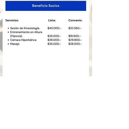
(cuenta con estacionamiento subterráneo)
Horario de Atención
Lunes a Viernes de 07:40 a 21:00 hrs.
Whatsapp: +56998260386
www.painland.cl