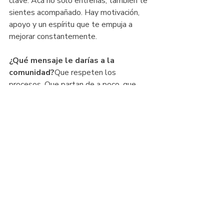
clave. Acá no solo entrenas, también te 
sientes acompañado. Hay motivación, 
apoyo y un espíritu que te empuja a 
mejorar constantemente.
¿Qué mensaje le darías a la 
comunidad?
Que respeten los 
procesos. Que partan de a poco, que 
construyan una base. Yo partí corriendo 
5K, después 10K, 21K y así hasta 
llegar al maratón. Si hacen bien el 
proceso, el resultado llega solo. Y lo 
más importante: disfruten el camino.